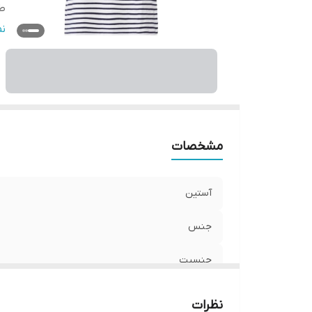
ط
سا
ن
مشخصات
آستین
جنس
جنسیت
طرح
نظرات