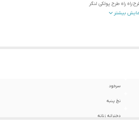
رح
:
راه راه طرح پولکی لنگر
یز
:
L 46-48
مایش بیشتر
سرخود
نخ پنبه
دخترانه زنانه
راه راه طرح پولکی لنگر