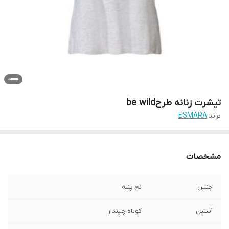
تیشرت زنانه طرحbe wild
برند:
ESMARA
مشخصات
جنس
نخ پنبه
آستین
کوتاه چیندار