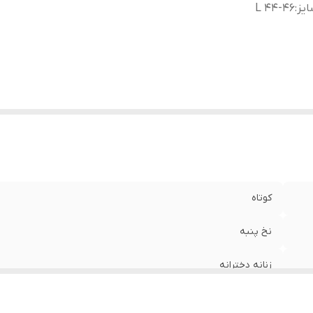
یز
:
L 44-46
کوتاه
نخ پنبه
زنانه دخترانه
L 44-46