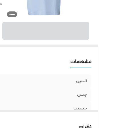
سا
مشخصات
آستین
جنس
جنسیت
سایز
نظرات