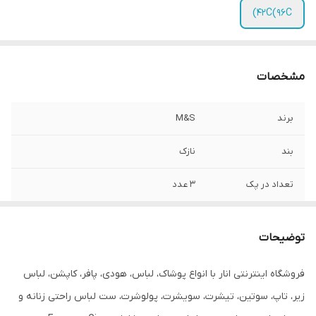
42C(96C)
مشخصات
برند
M&S
بند
نازک
تعداد در پک
3 عدد
جنیست
زنانه
توضیحات
قابلیت بازگشت
ندارد
فروشگاه اینترنتی انار با انواع پوشاک، لباس، هودی، پافر، کاپشن، لباس
مورد استفاده
روزانه
زیر، تاپ، سوتین، تیشرت، سویشرت، پولوشرت، ست لباس راحتی زنانه و