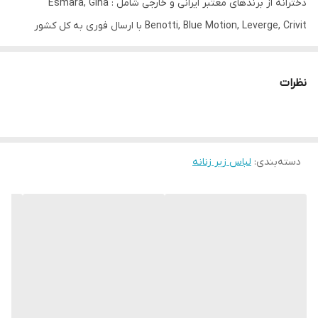
رنگ
2 عدد سفید + 1 عدد مشکی
دخترانه از برندهای معتبر ایرانی و خارجی شامل : Esmara, Gina
Benotti, Blue Motion, Leverge, Crivit با ارسال فوری به کل کشور
فرم
اسفنجی پلدار
درخدمت شما عزیزان می‌باشد.
سوتین اسفنجی نازک چیست؟
نظرات
در دوخت سوتین های اسفنجی از پارچه های اسفنجی استفاده میشود . تا
نه تنها لباس زیر فرم بهتری داشته باشد بلکه در بزرگتر دیده شدن
پستان ها نیز موثر باشد . نوع فشرده این لباس ها از یک لایه اسفنج
دسته‌بندی
:
لباس زیر زنانه
فشرده شده تولید میشود که تاثیری بر بزرگتر دیده شدن پستان ها
نداشته و فقط فرم مناسب و خوبی را برای بدن ایجاد می کند.
ویژگی استفاده از سوتین تک M&S :
سوتین تک M&S برای استفاده روزانه ایده‌آل است زیرا نه تنها مواد فوم
نرم شکلی صاف و طبیعی ایجاد می‌کند، بلکه سوتین تک M&S زیر لباس
شما نیز نامرئی خواهد بود! سوتین تک M&S مناسب برای یقه‌های V
عمیق یا لباس‌های شب پر زرق و برق، فرمی عالی را بدون فشار به بالا به