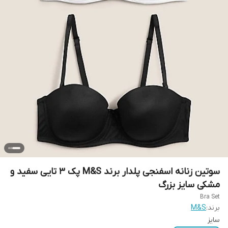
سوتین زنانه اسفنجی پلدار برند M&S پک 3 تایی سفید و
مشکی سایز بزرگ
Bra Set
برند:
M&S
سایز