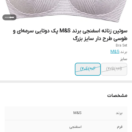
سوتین زنانه اسفنجی برند M&S پک دوتایی سرمه‌ای و
طوسی طرح دار سایز بزرگ
Bra Set
برند:
M&S
سایز
40E(90F)
42B(96B)
مشخصات
برند
M&S
فرم
اسفنجی