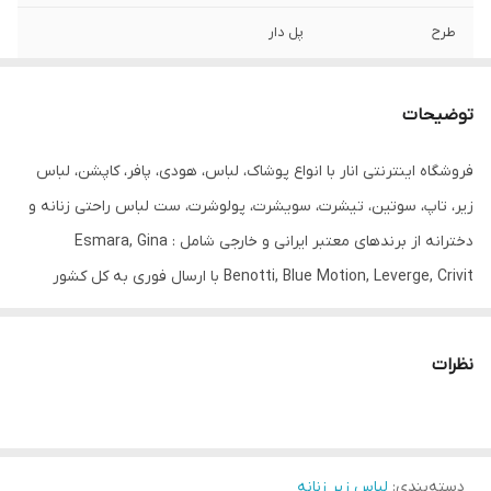
طرح
پل دار
بند
نازک
توضیحات
تعداد در پک
2 عدد
فروشگاه اینترنتی انار با انواع پوشاک، لباس، هودی، پافر، کاپشن، لباس
جنیست
زنانه - دخترانه
زیر، تاپ، سوتین، تیشرت، سویشرت، پولوشرت، ست لباس راحتی زنانه و
مورد استفاده
روزانه
دخترانه از برندهای معتبر ایرانی و خارجی شامل : Esmara, Gina
Benotti, Blue Motion, Leverge, Crivit با ارسال فوری به کل کشور
درخدمت شما عزیزان می‌باشد.
سوتین اسفنجی نازک چیست؟
نظرات
در دوخت سوتین های اسفنجی از پارچه های اسفنجی استفاده میشود . تا
نه تنها لباس زیر فرم بهتری داشته باشد بلکه در بزرگتر دیده شدن
پستان ها نیز موثر باشد . نوع فشرده این لباس ها از یک لایه اسفنج
دسته‌بندی
:
لباس زیر زنانه
فشرده شده تولید میشود که تاثیری بر بزرگتر دیده شدن پستان ها