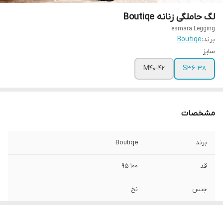
لگ حاملگی زنانه Boutiqe
esmara Legging
برند:
Boutiqe
سایز
M40-42
S36-38
مشخصات
برند
Boutiqe
قد
95-100
جنس
نخ
جنسیت
زنانه، دخترانه