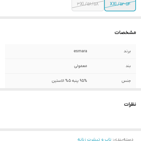
3XL/56/58
XXL/52-54
مشخصات
برند
esmara
بند
معمولی
جنس
95% پنبه 5% الاستین
تعداد در پک
1 عدد
نظرات
دور سینه
108
جنسیت
زنانه و دخترانه
دسته‌بندی
:
تاپ و تیشرت زنانه
قد
70