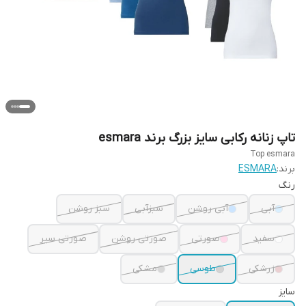
تاپ زنانه رکابی سایز بزرگ برند esmara
Top esmara
برند:
ESMARA
رنگ
آبی
آبی روشن
سبزآبی
سبز روشن
سفید
صورتی
صورتی روشن
صورتی سیر
زرشکی
طوسی
مشکی
سایز