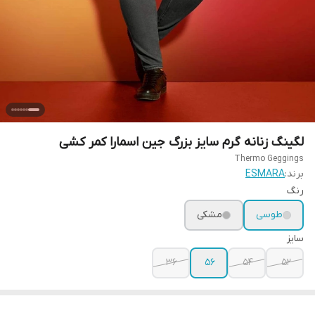
لگینگ زنانه گرم سایز بزرگ جین اسمارا کمر کشی
Thermo Geggings
برند:
ESMARA
رنگ
طوسی
مشکی
سایز
36
56
54
52