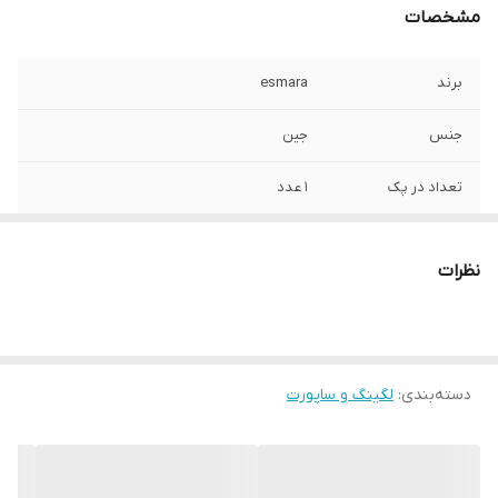
مشخصات
برند
esmara
جنس
جین
تعداد در پک
1 عدد
جنسیت
زنانه و دخترانه
نظرات
رنگ بندی
طوسی - مشکی
مورد استفاده
روزانه
دسته‌بندی
:
لگینگ و ساپورت
قابلیت بازگشت
دارد