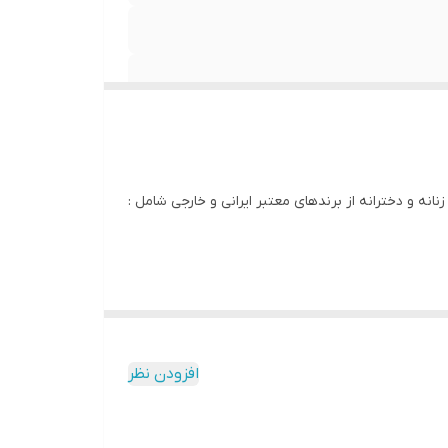
انه و دخترانه از برندهای معتبر ایرانی و خارجی شامل :
 شدن پستان ها نیز موثر باشد . نوع فشرده این لباس
 ایجاد می کند.
افزودن نظر
سوتین تک M&S برای استفاده روزانه ایده‌آل است زیرا نه تنها مواد فوم نرم شکلی صاف و طبیعی ایجاد می‌کند، بلکه سوتین تک M&S زیر لباس شما نیز نامرئی خواهد بود! سوتین تک M&S