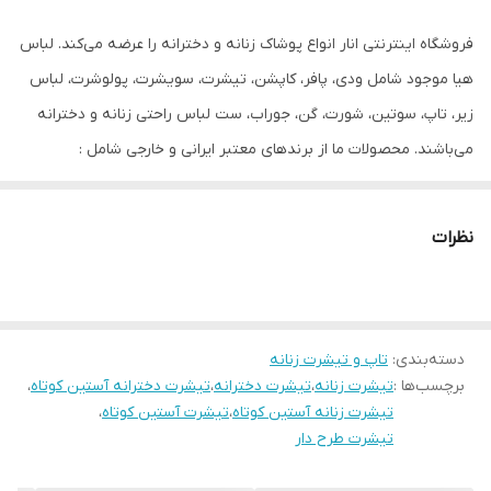
قد
63-73
فروشگاه اینترنتی انار انواع پوشاک زنانه و دخترانه را عرضه می‌کند. لباس
دور سینه
100-115
هیا موجود شامل ودی، پافر، کاپشن، تیشرت، سویشرت، پولوشرت، لباس
آستین
کوتاه
زیر، تاپ، سوتین، شورت، گن، جوراب، ست لباس راحتی زنانه و دخترانه
می‌باشند. محصولات ما از برندهای معتبر ایرانی و خارجی شامل :
Esmara, Gina Benotti, Blue Motion, Leverge, Crivit است و با ارسال
فوری به کل کشور درخدمت شما عزیزان می‌باشیم.
نظرات
برای سفارش سایز بزرگتر می توانید از طریق
فروشگاه پلاس سایز
اقدام
فرمایید.
دسته‌بندی
:
تاپ و تیشرت زنانه
برچسب‌ها :
تیشرت زنانه
،
تیشرت دخترانه
،
تیشرت دخترانه آستین کوتاه
،
تیشرت زنانه آستین کوتاه
،
تیشرت آستین کوتاه
،
تیشرت طرح دار