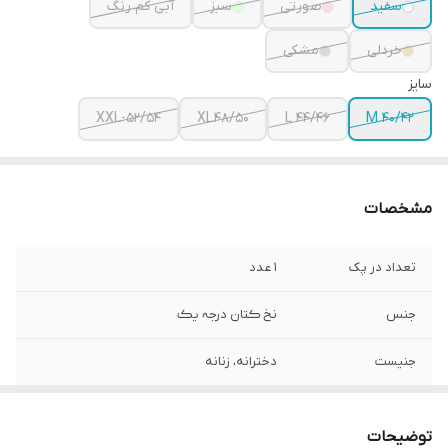
سفید
صورتی
سبز
آبی کم رنگ
خردلی
مشکی
سایز
XXL-52/54
XL 48/50
L 44/46
M 40/42
مشخصات
تعداد در پک
1 عدد
جنس
نخ ڪتان درجہ یڪ
جنیست
دخترانه، زنانه
رنگ بندی
سفید، صورتی، آبی، سبز، خردلی، مشکی
توضیحات