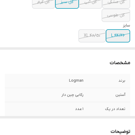
گل مشکی
گل آبی
گل سبز
گل کرم
گل طوسی
سایز
XL 48/50
L 44/46
مشخصات
برند
Logman
آستین
رکابی چین دار
تعداد در پک
1 عدد
جنس
نخ کتان
توضیحات