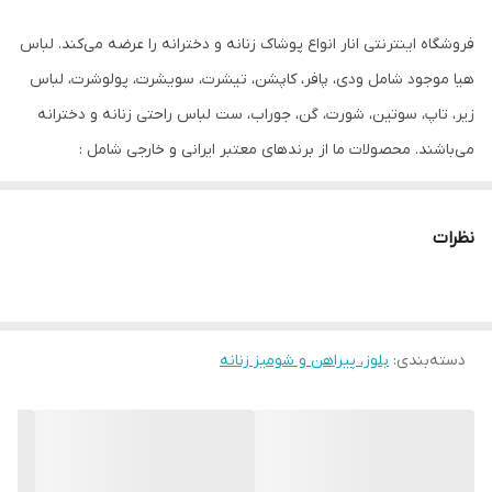
جنسیت
دخترانه، زنانه
فروشگاه اینترنتی انار انواع پوشاک زنانه و دخترانه را عرضه می‌کند. لباس
دور سینه
110
هیا موجود شامل ودی، پافر، کاپشن، تیشرت، سویشرت، پولوشرت، لباس
فرم
چین دار
زیر، تاپ، سوتین، شورت، گن، جوراب، ست لباس راحتی زنانه و دخترانه
می‌باشند. محصولات ما از برندهای معتبر ایرانی و خارجی شامل :
طرح
زمینه سفید گلدار
Esmara, Gina Benotti, Blue Motion, Leverge, Crivit است و با ارسال
مورد استفاده
مجلسی، روزانه
فوری به کل کشور درخدمت شما عزیزان می‌باشیم.
نظرات
قابلیت بازگشت
دارد
دسته‌بندی
:
بلوز، پیراهن و شومیز زنانه