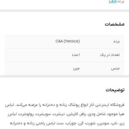
برند:
C&A
مشخصات
برند
C&A (Yessica)
تعداد در پک
1 عدد
جنس
جین
جنیست
زنانه
توضیحات
سایز
46
فروشگاه اینترنتی انار انواع پوشاک زنانه و دخترانه را عرضه می‌کند. لباس
قد
100
هیا موجود شامل ودی، پافر، کاپشن، تیشرت، سویشرت، پولوشرت، لباس
دور کمر
92
زیر، تاپ، سوتین، شورت، گن، جوراب، ست لباس راحتی زنانه و دخترانه