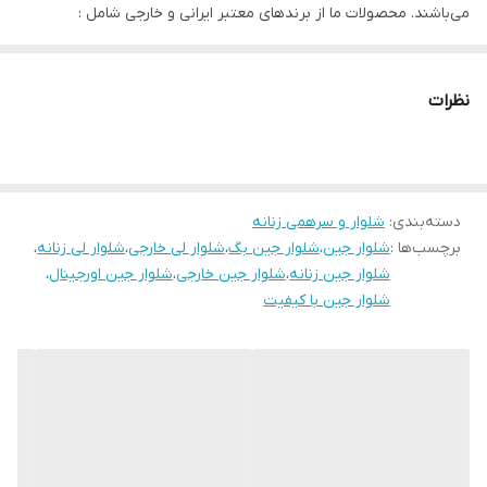
می‌باشند. محصولات ما از برندهای معتبر ایرانی و خارجی شامل :
دور باسن
136
Esmara, Gina Benotti, Blue Motion, Leverge, Crivit است و با ارسال
دور ران
72
فوری به کل کشور درخدمت شما عزیزان می‌باشیم.
نظرات
اندازه فاق
35
رنگ
آبی تیره
دسته‌بندی
:
شلوار و سرهمی زنانه
قابلیت بازگشت
دارد
برچسب‌ها :
شلوار جین
،
شلوار جین بگ
،
شلوار لی خارجی
،
شلوار لی زنانه
،
شلوار جین زنانه
،
شلوار جین خارجی
،
شلوار جین اورجینال
،
مورد استفاده
مجلسی - روزانه
شلوار جین با کیفیت