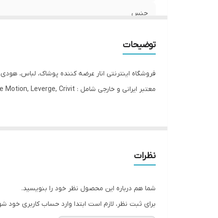
جنس
جنیست
توضیحات
فرم
فروشگاه اینترنتی انار عرضه کننده پوشاک، لباس، هودی،
قابلیت بازگشت
معتبر ایرانی و خارجی شامل : Esmara, Gina Benotti, Blue Motion, Leverge, Crivit با ارسال فوری به کل کشور درخدمت شما عزیزان می‌باشد.
مورد استفاده
مشخصات سایز S 36/38:
قد
دور باسن: 94
دور ران 52
نظرات
قد فاق: 31
مشخصات سایز M 40/42:
شما هم درباره این محصول نظر خود را بنویسید.
دور باسن: 104
برای ثبت نظر، لازم است ابتدا وارد حساب کاربری خود شو
دور ران 54