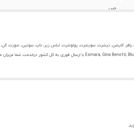
جین
زنانه
مام فیت
 پافر، کاپشن، تیشرت، سویشرت، پولوشرت، لباس زیر، تاپ، سوتین، شورت، گن، ج
دارد
روزانه
90
ید.