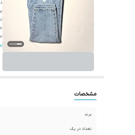
دس
بر
تع
ج
ج
فر
ن
قا
مو
ق
مشخصات
برند
تعداد در پک