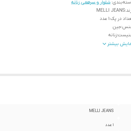
ته‌بندی
:
شلوار و سرهمی زنانه
ند
:
MELLI JEANS
داد در پک
:
1 عدد
نس
:
جین
نیست
:
زنانه
م
:
مام فیت
مایش بیشتر
بلیت بازگشت
:
دارد
رد استفاده
:
روزانه
د
:
90
MELLI JEANS
1 عدد