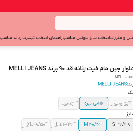
نین و مقررات
انتخاب سایز سوتین مناسب
راهنمای انتخاب تیشرت زنانه مناسب
وار جین مام فیت زنانه قد 90 برند MELLI JEANS
MELLI Jea
ند:
MELLI JEANS
نگ
آبی یخی
آبی تیره
زغالی
یز
XL48/50
L 44/46
M 40/42
S 36/38