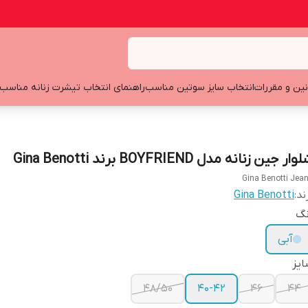
نین و مقررات
انتخاب سایز سوتین مناسب
راهنمای انتخاب تیشرت زنانه مناسب
ار جین زنانه مدل BOYFRIEND برند Gina Benotti
Gina Benotti Jea
ند:
Gina Benotti
نگ
آبی
یز
48/50
40-42
46
44