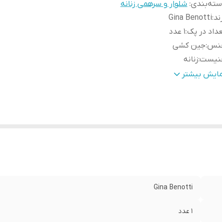
ته‌بندی
:
شلوار و سرهمی زنانه
ند
:
Gina Benotti
داد در پک
:
1 عدد
نس
:
جین کشی
نیست
:
زنانه
م
:
BOYFRIEND
مایش بیشتر
بلیت بازگشت
:
دارد
رد استفاده
:
روزانه
د
:
102
ر باسن
:
108-124
ر ران
:
64-78
Gina Benotti
1 عدد