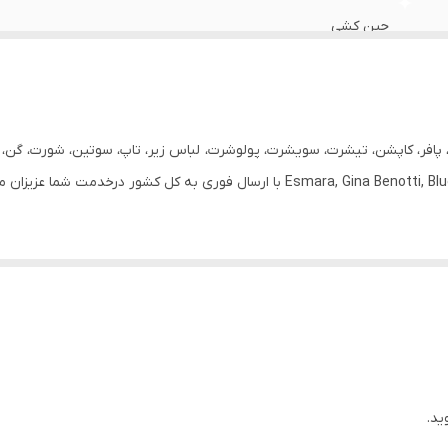
جین کشی
زنانه
BOYFRIEND
 پافر، کاپشن، تیشرت، سویشرت، پولوشرت، لباس زیر، تاپ، سوتین، شورت، گن، ج
دارد
روزانه
 روی بدن فرم‌های متفاوتی ایجاد کنند. مدل‌هایی مثل اسکینی و اسکینی‌فیت بی
102
نتخاب کلاسیک و مناسب برای اغلب فرم‌های بدن.
108-124
 و نیم‌بگ گزینه‌های ایده‌آل هستند. «بگ» کاملاً آزاد و حجیم است و راحتی حداک
64-78
شادتر دیده شود.
ید.