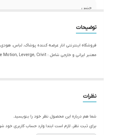
جنس
جنیست
توضیحات
فرم
فروشگاه اینترنتی انار عرضه کننده پوشاک، لباس، هودی،
قابلیت بازگشت
معتبر ایرانی و خارجی شامل : Esmara, Gina Benotti, Blue Motion, Leverge, Crivit با ارسال فوری به کل کشور درخدمت شما عزیزان می‌باشد.
مورد استفاده
شلوارهای جین زنانه در مدل‌های مختلف طراحی می‌شوند تا
قد
کاملاً صاف است، نه تنگ و نه گشاد دیده می‌شود؛ یک ا
دور باسن
نظرات
اگر استایل‌های آزادتر و ترندی را می‌پسندید، مدل‌های بگ
دور ران
شما هم درباره این محصول نظر خود را بنویسید.
مدل‌های تنگ‌تر جمع‌تر و در مدل‌های آزادتر راحت‌تر و گ
برای ثبت نظر، لازم است ابتدا وارد حساب کاربری خود شو