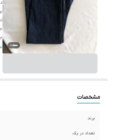
دس
بر
تع
ج
ج
فر
ن
قا
مو
ق
دو
دو
مشخصات
برند
تعداد در پک