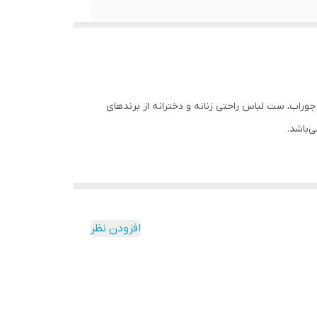
وراب، ست لباس راحتی زنانه و دخترانه از برندهای
شترین چسبندگی را دارند و از کمر تا مچ پا کاملاً
فیت بدن هستند. مدل‌های اسلیم و اسلیم‌فیت کمی آزادترند؛ فرم پا را می‌گیرند اما چسبان نیستند و ظاهر شیک‌تر و روزمره‌تری می‌سازند. در مقابل، مدل راسته (Straight) از ران تا دم‌پا
افزودن نظر
ثری ایجاد می‌کند؛ درحالی‌که «نیم‌بگ» آزادی
کنترل‌شده‌تری دارد و ظاهر جمع‌وجورتر ولی همچنان راحت می‌دهد. به طور کلی، تفاوت اصلی این مدل‌ها در فیت و الگوی دوخت است؛ بنابراین ممکن است یک سایز ثابت (مثلاً 42) در