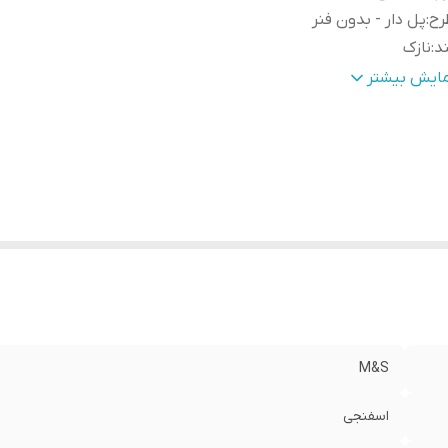
رح
:
پل دار - بدون فنر
د
:
نازک
داد در پک
:
3 عدد
مایش بیشتر
نیست
:
زنانه
رد استفاده
:
روزانه
M&S
اسفنجی