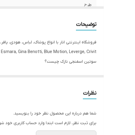
طرح
بند
توضیحات
تعداد در پک
فروشگاه اینترنتی انار با انواع پوشاک، لباس، هودی، پاف
جنیست
Esmara, Gina Benotti, Blue Motion, Leverge, Crivit با ارسال فوری به کل کشور درخدمت شما عزیزان می‌باشد.
سوتین اسفنجی نازک چیست؟
مورد استفاده
در دوخت سوتین های اسفنجی از پارچه های اسفنجی استفاد
ها از یک لایه اسفنج فشرده شده تولید میشود که تاثیری
ویژگی استفاده از سوتین تک M&S :
نظرات
مناسب برای یقه‌های V عمیق یا لباس‌های شب پر زرق و برق، فرمی عالی را بدون فشار به بالا به شما می‌دهد.
شما هم درباره این محصول نظر خود را بنویسید.
نحوه نگهداری :
برای ثبت نظر، لازم است ابتدا وارد حساب کاربری خود شو
اتو نکنید.