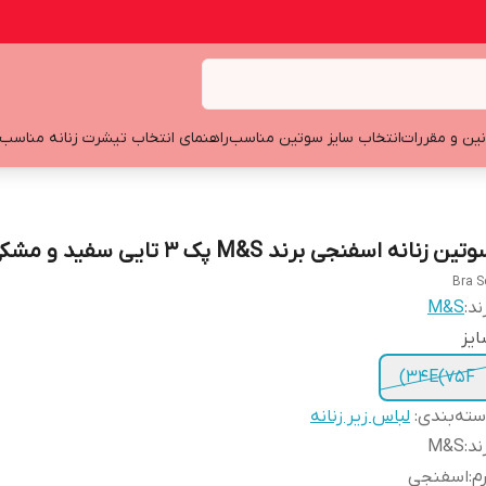
نین و مقررات
انتخاب سایز سوتین مناسب
راهنمای انتخاب تیشرت زنانه مناسب
ین زنانه اسفنجی برند M&S پک 3 تایی سفید و مشکی و کرم
Bra S
ند:
M&S
یز
34E(75F)
ته‌بندی
:
لباس زیر زنانه
ند
:
M&S
م
:
اسفنجی