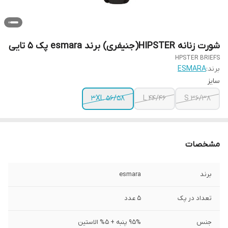
شورت زنانه HIPSTER(جنیفری) برند esmara پک 5 تایی
HPSTER BRIEFS
برند:
ESMARA
سایز
3XL 56/58
L 44/46
S 36/38
مشخصات
برند
esmara
تعداد در پک
5 عدد
جنس
95% پنبه + 5% الاستین