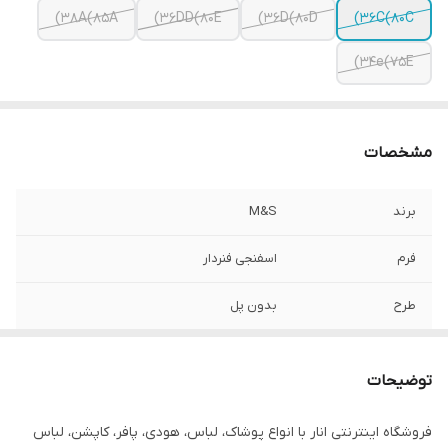
38A(85A)
36DD(80E)
36D(80D)
36C(80C)
34e(75E)
مشخصات
برند
M&S
فرم
اسفنجی فنردار
طرح
بدون پل
بند
نازک
توضیحات
تعداد در پک
3 عدد
فروشگاه اینترنتی انار با انواع پوشاک، لباس، هودی، پافر، کاپشن، لباس
رنگ
2 عدد مشکی + 1 عدد سفید