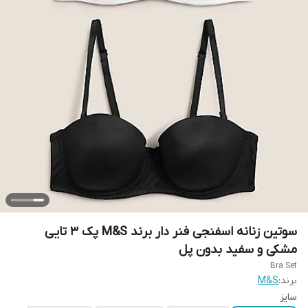
سوتین زنانه اسفنجی فنر دار برند M&S پک 3 تایی
مشکی و سفید بدون پل
Bra Set
برند:
M&S
سایز