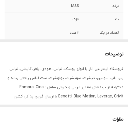
برند
M&S
بند
نازک
تعداد در پک
3 عدد
جنیست
زنانه
توضیحات
قابلیت بازگشت
دارد
فروشگاه اینترنتی انار با انواع پوشاک، لباس، هودی، پافر، کاپشن، لباس
مورد استفاده
روزانه
زیر، تاپ، سوتین، تیشرت، سویشرت، پولوشرت، ست لباس راحتی زنانه و
فرم
اسفنجی فنردار
دخترانه از برندهای معتبر ایرانی و خارجی شامل : Esmara, Gina
Benotti, Blue Motion, Leverge, Crivit با ارسال فوری به کل کشور
درخدمت شما عزیزان می‌باشد.
سوتین اسفنجی نازک چیست؟
نظرات
در دوخت سوتین های اسفنجی از پارچه های اسفنجی استفاده میشود . تا