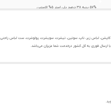
57% پنبه 38 درصد پلی استر 5% الاستین
زنانه
ندارد
ر، کاپشن، لباس زیر، تاپ، سوتین، تیشرت، سویشرت، پولوشرت، ست لباس راحتی زن
روزانه
70
ید.