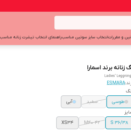
نین و مقررات
انتخاب سایز سوتین مناسب
راهنمای انتخاب تیشرت زنانه مناسب
 زنانه برند اسمارا
Ladies' Leggnin
ند:
ESMARA
نگ
طوسی
سفید
آبی
یز
XS34
M40-42
S 36/38