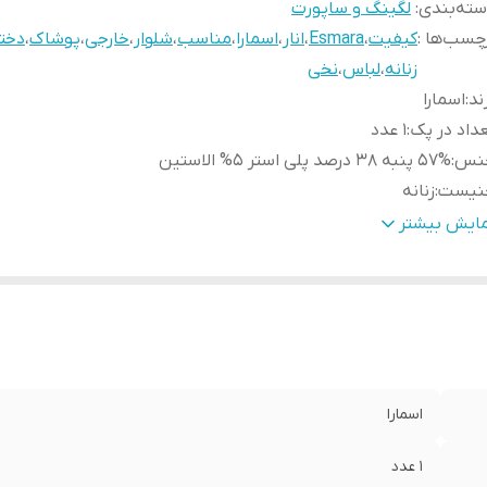
ته‌بندی
:
لگینگ و ساپورت
چسب‌ها :
کیفیت
،
Esmara
،
انار
،
اسمارا
،
مناسب
،
شلوار
،
خارجی
،
پوشاک
،
دختر
زنانه
،
لباس
،
نخی
ند
:
اسمارا
داد در پک
:
1 عدد
نس
:
57% پنبه 38 درصد پلی استر 5% الاستین
نیست
:
زنانه
بلیت بازگشت
:
ندارد
مایش بیشتر
رد استفاده
:
روزانه
د
:
70
اسمارا
1 عدد