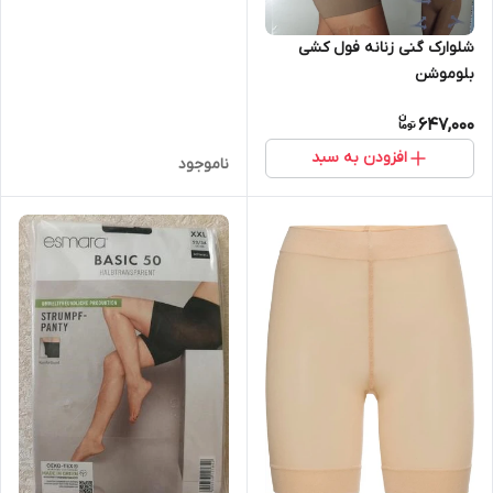
شلوارک گنی زنانه فول کشی
بلوموشن
647,000
افزودن به سبد
ناموجود