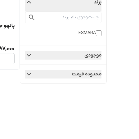
برند
پانچو جل
ESMARA
87,000
موجودی
محدوده قیمت