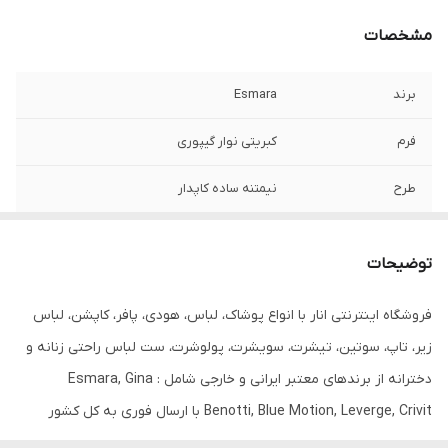
مشخصات
برند
Esmara
فرم
کبریتی نوار گیپوری
طرح
نیمتنه ساده کاپدار
قابلیت بازگشت
لباس زیر قابلیت بازگشت ندارد.
توضیحات
بند
نازک قابل تنظیم
فروشگاه اینترنتی انار با انواع پوشاک، لباس، هودی، پافر، کاپشن، لباس
تعداد در پک
1 عدد
زیر، تاپ، سوتین، تیشرت، سویشرت، پولوشرت، ست لباس راحتی زنانه و
جنیست
زنانه - دخترانه
دخترانه از برندهای معتبر ایرانی و خارجی شامل : Esmara, Gina
Benotti, Blue Motion, Leverge, Crivit با ارسال فوری به کل کشور
مورد استفاده
روزانه
درخدمت شما عزیزان می‌باشد.