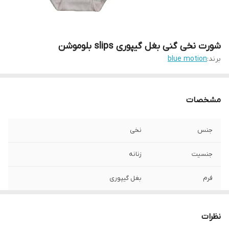
شورت نخی گنی بغل گیپوری slips بلوموشن
برند:
blue motion
مشخصات
جنس
نخی
جنسیت
زنانه
فرم
بغل گیپوری
تعداد در پک
2تایی-
نظرات
رنگ
صورتی روشن