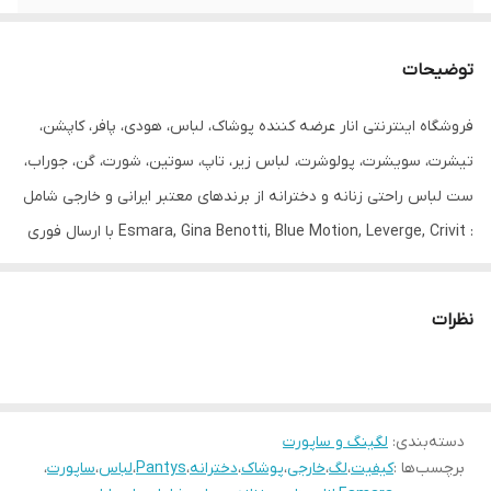
جنیست
زنانه
توضیحات
رنگ
مشکی شیشه ای
فروشگاه اینترنتی انار عرضه کننده پوشاک، لباس، هودی، پافر، کاپشن،
طرح
طرح دار
تیشرت، سویشرت، پولوشرت، لباس زیر، تاپ، سوتین، شورت، گن، جوراب،
قابلیت بازگشت
دارد
ست لباس راحتی زنانه و دخترانه از برندهای معتبر ایرانی و خارجی شامل
: Esmara, Gina Benotti, Blue Motion, Leverge, Crivit با ارسال فوری
مورد استفاده
روزانه و مجلسی
به کل کشور درخدمت شما عزیزان می‌باشد.
نظرات
دسته‌بندی
:
لگینگ و ساپورت
برچسب‌ها :
کیفیت
،
لگ
،
خارجی
،
پوشاک
،
دخترانه
،
Pantys
،
لباس
،
ساپورت
،