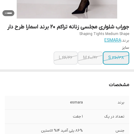
جوراب شلواری مجلسی زنانه تراکم 20 برند اسمارا طرح دار
Shaping Tights Medium Shape
برند:
ESMARA
سایز
L 44/46
M 40/42
S 36/38
مشخصات
برند
esmara
تعداد در پک
1 جفت
جنس
86% پلی آمید 14% الاستین