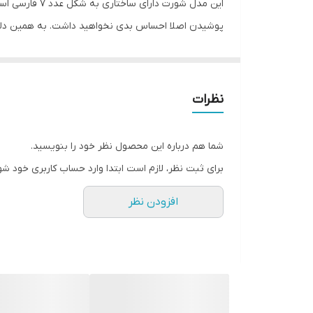
این مدل شورت
پوشیدن اصلا احساس بدی نخواهید داشت. به همین دلیل 
فرم
فاق شورت هیپسترز نسبتا کوتاه است و برای دوران قاعد
سایز
فروشگاه اینترنتی انار با انواع پوشاک، لباس، هودی، پاف
نظرات
Esmara, Gina Benotti, Blue Motion, Leverge, Crivit با ارسال فوری به کل کشور درخدمت شما عزیزان می‌باشد.
برای تهیه سایز بزرگ لطفا به
فروشگاه پلاس سایز
مراجعه 
شما هم درباره این محصول نظر خود را بنویسید.
برای ثبت نظر، لازم است ابتدا وارد حساب کاربری خود شو
افزودن نظر