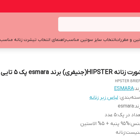
نین و مقررات
انتخاب سایز سوتین مناسب
راهنمای انتخاب تیشرت زنانه مناسب
 زنانه HIPSTER(جنیفری) برند esmara پک 5 تایی
HPSTER BRIE
ند:
ESMARA
ته‌بندی
:
لباس زیر زنانه
ند
:
esmara
داد در پک
:
5 عدد
نس
:
95% پنبه + 5% الاستین
نیست
:
زنانه