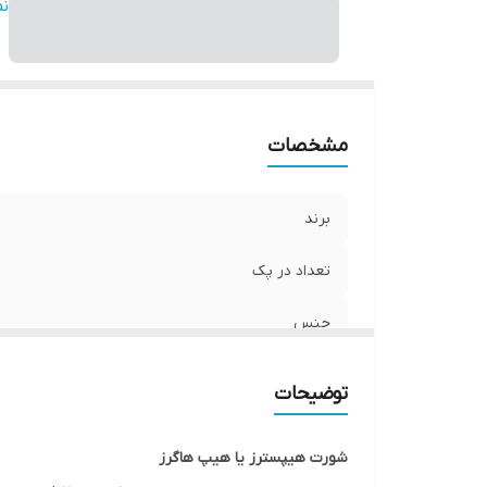
مو
ن
قا
فر
سا
مشخصات
برند
تعداد در پک
جنس
جنیست
توضیحات
مورد استفاده
شورت هیپسترز یا هیپ هاگرز
قابلیت بازگشت