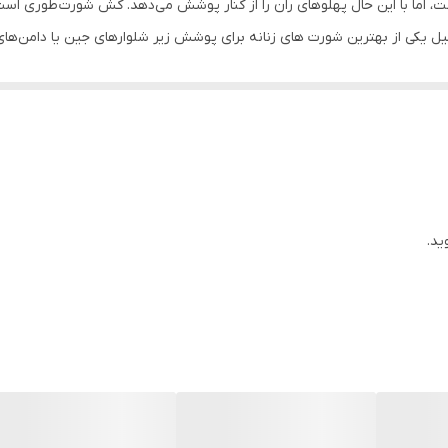
 دارای ساختاری به شکل عدد ۷ فارسی است، اما با این حال پهلوهای ران را از کنار پوشش می‌دهد. کش
یکی از بهترین شورت های زنانه برای پوشش زیر شلوارهای جین یا دامن‌های 
HIPSTER
گی نیز گزینه خوبی خواهد بود تا موجب ایجاد حساسیت در ناحیه واژن نشود.
3XL 56/58
ر، کاپشن، لباس زیر، تاپ، سوتین، تیشرت، سویشرت، پولوشرت، ست لباس راحتی زن
فرمایید.
ید.