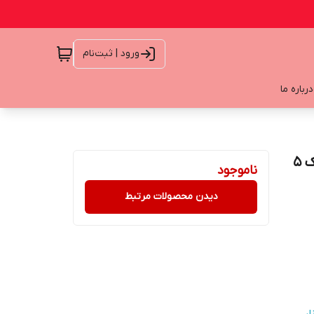
ورود | ثبت‌نام
درباره ما
شورت زنانه HIPSTER(جنیفری) گیپور دار برند esmara پک 5
ناموجود
دیدن محصولات مرتبط