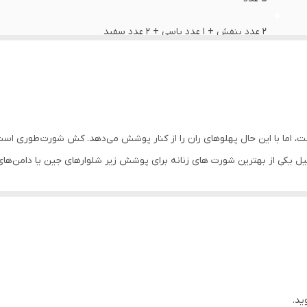
2 عدد بنفش + 1 عدد یاسی + 2 عدد سفید
95% پنبه + 5% الاستین
زنانه
روزانه
 دارای ساختاری به شکل عدد ۷ فارسی است، اما با این حال پهلوهای ران را از کنار پوشش می‌دهد. کش
یکی از بهترین شورت های زنانه برای پوشش زیر شلوارهای جین یا دامن‌های 
ندارد
گی نیز گزینه خوبی خواهد بود تا موجب ایجاد حساسیت در ناحیه واژن نشود.
HIPSTER
ر، کاپشن، لباس زیر، تاپ، سوتین، تیشرت، سویشرت، پولوشرت، ست لباس راحتی زن
ید.