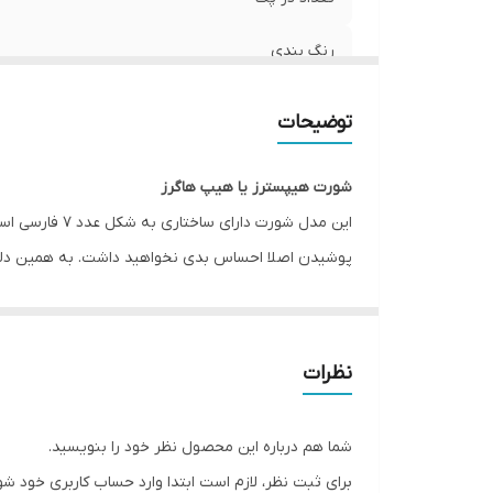
رنگ بندی
جنس
توضیحات
جنیست
شورت هیپسترز یا هیپ هاگرز
مورد استفاده
این مدل شورت
پوشیدن اصلا احساس بدی نخواهید داشت. به همین دلیل 
قابلیت بازگشت
فاق شورت هیپسترز نسبتا کوتاه است و برای دوران قاعد
فرم
فروشگاه اینترنتی انار با انواع پوشاک، لباس، هودی، پاف
نظرات
Esmara, Gina Benotti, Blue Motion, Leverge, Crivit با ارسال فوری به کل کشور درخدمت شما عزیزان می‌باشد.
شما هم درباره این محصول نظر خود را بنویسید.
برای ثبت نظر، لازم است ابتدا وارد حساب کاربری خود شو