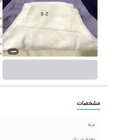
بر
بر
تع
ر
ج
ج
ن
مو
قا
فر
مشخصات
برند
تعداد در پک