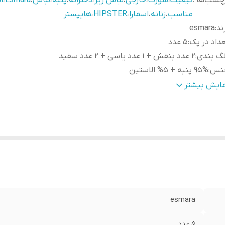
چسب‌ها :
کیفیت
،
شورت
،
خارجی
،
لباس زیر
،
دخترانه
،
پنبه
،
لباس
،
Esmara
،
ان
مناسب
،
زنانه
،
اسمارا
،
HIPSTER
،
هایپستر
ند
:
esmara
داد در پک
:
5 عدد
نگ بندی
:
2 عدد بنفش + 1 عدد یاسی + 2 عدد سفید
نس
:
95% پنبه + 5% الاستین
نیست
:
زنانه
مایش بیشتر
رد استفاده
:
روزانه
بلیت بازگشت
:
ندارد
م
:
HIPSTER
esmara
5 عدد