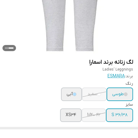
لگ زنانه برند اسمارا
Ladies' Leggnings
برند:
ESMARA
رنگ
طوسی
سفید
آبی
سایز
XS34
M40-42
S 36/38