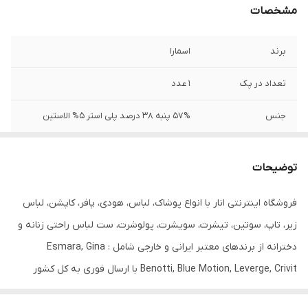
مشخصات
برند
اسمارا
تعداد در پک
1 عدد
جنس
57% پنبه 38 درصد پلی استر 5% الاستین
جنیست
زنانه
توضیحات
قابلیت بازگشت
ندارد
فروشگاه اینترنتی انار با انواع پوشاک، لباس، هودی، پافر، کاپشن، لباس
مورد استفاده
روزانه
زیر، تاپ، سوتین، تیشرت، سویشرت، پولوشرت، ست لباس راحتی زنانه و
قد
70
دخترانه از برندهای معتبر ایرانی و خارجی شامل : Esmara, Gina
Benotti, Blue Motion, Leverge, Crivit با ارسال فوری به کل کشور
درخدمت شما عزیزان می‌باشد.