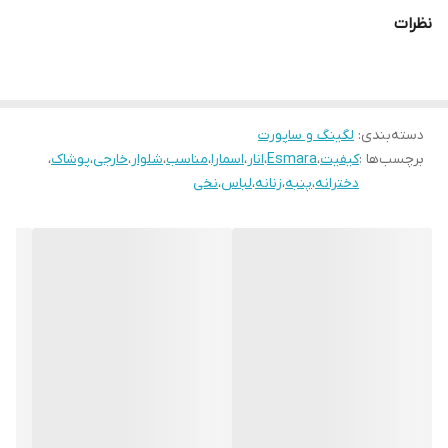
نظرات
دسته‌بندی
:
لگینگ و ساپورت
برچسب‌ها :
کیفیت
،
Esmara
،
انار
،
اسمارا
،
مناسب
،
شلوار
،
خارجی
،
پوشاک
،
دخترانه
،
پنبه
،
زنانه
،
لباس
،
نخی